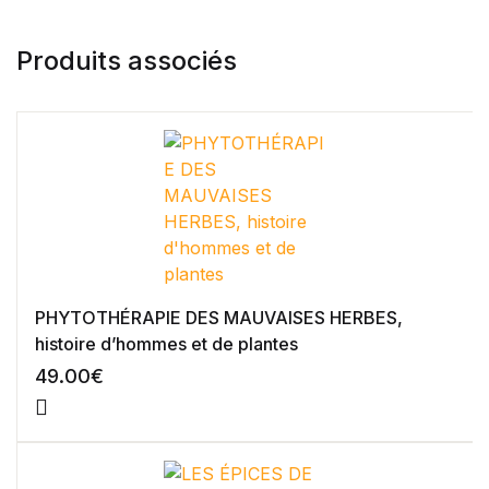
Blog v3
404
Produits associés
About Us
Auteurs
Coming Soon
Contact
FAQ
Pricing Table
Terms and Conditions
PHYTOTHÉRAPIE DES MAUVAISES HERBES,
histoire d’hommes et de plantes
49.00
€