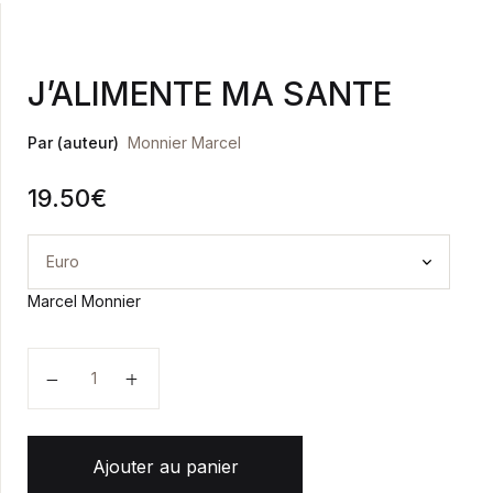
Health, Fitness & Dieting
Créer un compte
J’ALIMENTE MA SANTE
History
Par (auteur)
Monnier Marcel
Romance
19.50
€
Sports & Outdoors
Travel
Marcel Monnier
Home Pages
quantité de J'ALIMENTE MA SANTE
Single Product
Shop Pages
Ajouter au panier
Shop List