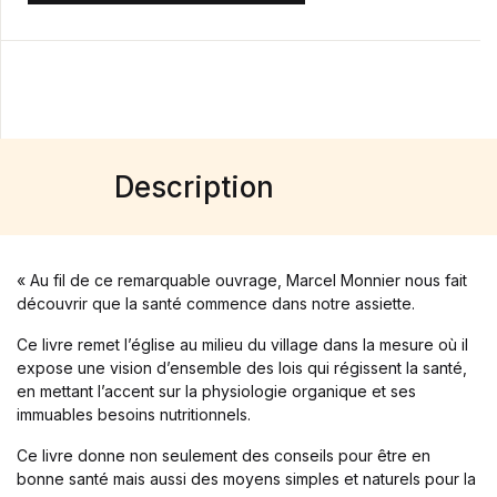
Blog
Others
Documentation
Starter
Accueil
Home v2
Home v3
Description
Home v4
Home v5
Home v6
Home v7
« Au fil de ce remarquable ouvrage, Marcel Monnier nous fait
Home v8
découvrir que la santé commence dans notre assiette.
Home v9
Ce livre remet l’église au milieu du village dans la mesure où il
Home v10
expose une vision d’ensemble des lois qui régissent la santé,
Home v11
en mettant l’accent sur la physiologie organique et ses
Home v12
immuables besoins nutritionnels.
Home v13
Single Product v1
Ce livre donne non seulement des conseils pour être en
bonne santé mais aussi des moyens simples et naturels pour la
Single Product v2