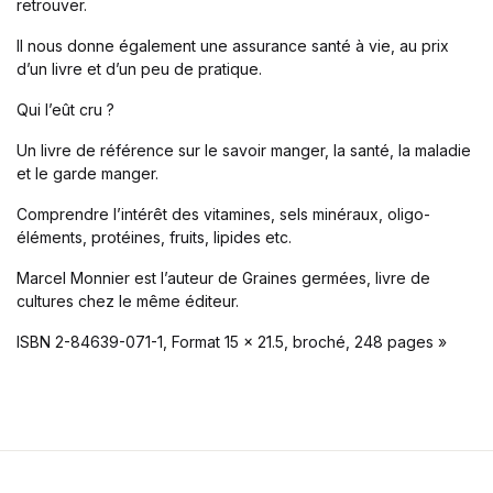
retrouver.
Single Product v3
Single Product v4
Il nous donne également une assurance santé à vie, au prix
Single Product v5
d’un livre et d’un peu de pratique.
Single Product v6
Qui l’eût cru ?
Single Product v7
Shop Cart
Un livre de référence sur le savoir manger, la santé, la maladie
Shop Checkout
et le garde manger.
Shop My account
Comprendre l’intérêt des vitamines, sels minéraux, oligo-
Shop List v1
éléments, protéines, fruits, lipides etc.
Shop List v2
Shop List v3
Marcel Monnier est l’auteur de Graines germées, livre de
Shop List v4
cultures chez le même éditeur.
Shop List v5
ISBN 2-84639-071-1, Format 15 x 21.5, broché, 248 pages »
Shop List v6
Shop List v7
Shop List v8
Shop List v9
Blog v1
Blog v2