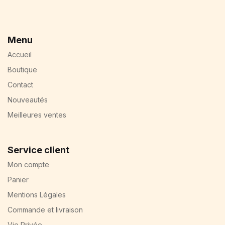
Blog v3
404
About Us
Menu
Auteurs
Accueil
Coming Soon
Contact
Boutique
FAQ
Contact
Pricing Table
Nouveautés
Terms and Conditions
Meilleures ventes
Service client
Mon compte
Panier
Mentions Légales
Commande et livraison
Vie Privée