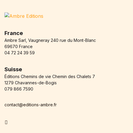
Single Product v3
Single Product v4
Single Product v5
Single Product v6
Single Product v7
France
Shop Cart
Ambre Sarl, Vaugneray 240 rue du Mont-Blanc
Shop Checkout
69670 France
Shop My account
04 72 24 39 59
Shop List v1
Shop List v2
Suisse
Shop List v3
Éditions Chemins de vie Chemin des Chalets 7
Shop List v4
1279 Chavannes-de-Bogis
Shop List v5
079 866 7590
Shop List v6
Shop List v7
contact@editions-ambre.fr
Shop List v8
Shop List v9
Facebook
Blog v1
Blog v2