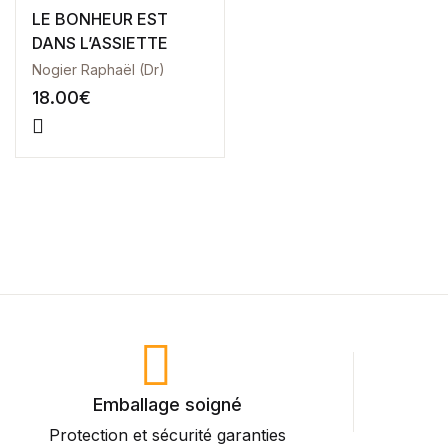
LE BONHEUR EST
Health, Fitness & Dieting
DANS L’ASSIETTE
Créer un compte
Nogier Raphaël (Dr)
History
18.00
€
Romance
Sports & Outdoors
Travel
Home Pages
Single Product
Shop Pages
Emballage soigné
Shop List
Protection et sécurité garanties
P