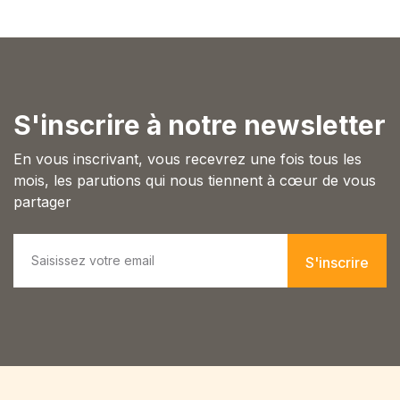
Blog
Others
Documentation
Starter
Accueil
Home v2
S'inscrire à notre newsletter
Home v3
Home v4
En vous inscrivant, vous recevrez une fois tous les
Home v5
mois, les parutions qui nous tiennent à cœur de vous
Home v6
partager
Home v7
Home v8
E
m
Home v9
S'inscrire
a
Home v10
i
Home v11
l
Home v12
*
Home v13
Single Product v1
Single Product v2