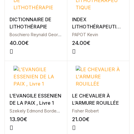
DICTIONNAIRE DE
INDEX
LITHOTHÉRAPIE
LITHOTHÉRAPEUTIQU
E
Boschiero Reynald Georges
PAPOT Kevin
40.00
€
24.00
€
L’EVANGILE ESSENIEN
LE CHEVALIER À
DE LA PAIX , Livre 1
L’ARMURE ROUILLÉE
Szekely Edmond Bordeaux
Fisher Robert
13.90
€
21.00
€