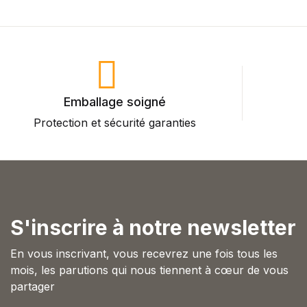
Blog
Others
Documentation
Starter
Accueil
Home v2
Home v3
Emballage soigné
Home v4
Protection et sécurité garanties
P
Home v5
Home v6
Home v7
Home v8
Home v9
Home v10
S'inscrire à notre newsletter
Home v11
Home v12
En vous inscrivant, vous recevrez une fois tous les
Home v13
mois, les parutions qui nous tiennent à cœur de vous
Single Product v1
partager
Single Product v2