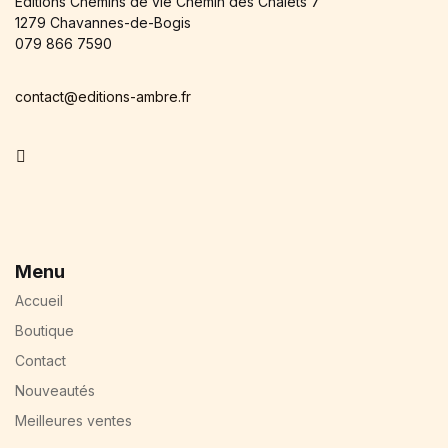
Éditions Chemins de vie Chemin des Chalets 7
Blog v3
1279 Chavannes-de-Bogis
404
079 866 7590
About Us
Auteurs
contact@editions-ambre.fr
Coming Soon
Contact
Facebook
FAQ
Pricing Table
Terms and Conditions
Menu
Accueil
Boutique
Contact
Nouveautés
Meilleures ventes