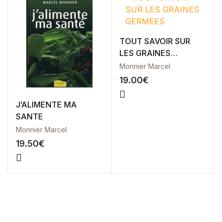
Health, Fitness & Dieting
Créer un compte
TOUT SAVOIR SUR
History
LES GRAINES
GERMEES
Monnier Marcel
Romance
19.00
€
Sports & Outdoors
J’ALIMENTE MA
SANTE
Travel
Monnier Marcel
19.50
€
Home Pages
Single Product
Shop Pages
Shop List