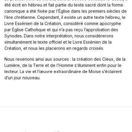
Single Product v3
été écrit en hébreu et fait partie du texte sacré dont la forme
Single Product v4
canonique a été fixée par l’Église dans les premiers siècles de
Single Product v5
l’ère chrétienne. Cependant, il existe un autre texte hébreu, le
Livre Essénien de la Création, considéré comme apocryphe
Single Product v6
par Église Catholique et qui n’a pas reçu l’approbation des
Single Product v7
Synodes. Dans notre interprétation, nous considérerons
Shop Cart
simultanément le texte officiel et le Livre Essénien de la
Shop Checkout
Création, et nous les placerons en regards croisés.
Shop My account
Nous revenons ainsi aux sources : la création des Cieux, de la
Shop List v1
Lumière, de la Terre et de l’Homme s’illuminent enfin pour le
Shop List v2
lecteur. La vie et l’œuvre extraordinaire de Moïse s’éclairent
Shop List v3
d’un jour nouveau.
Shop List v4
Shop List v5
Shop List v6
Shop List v7
Shop List v8
Shop List v9
Blog v1
Blog v2