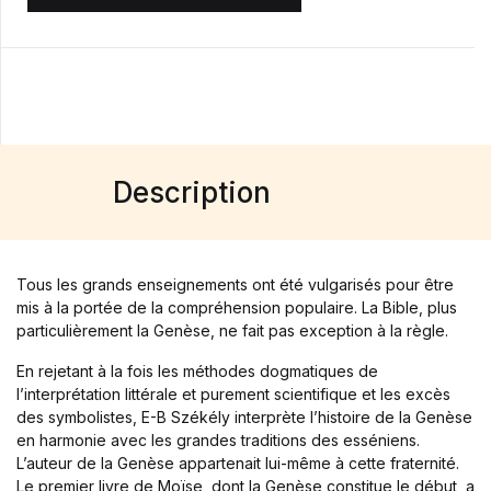
Blog
Others
Documentation
Starter
Accueil
Home v2
Home v3
Description
Home v4
Home v5
Home v6
Home v7
Tous les grands enseignements ont été vulgarisés pour être
Home v8
mis à la portée de la compréhension populaire. La Bible, plus
Home v9
particulièrement la Genèse, ne fait pas exception à la règle.
Home v10
Home v11
En rejetant à la fois les méthodes dogmatiques de
l’interprétation littérale et purement scientifique et les excès
Home v12
des symbolistes, E-B Székély interprète l’histoire de la Genèse
Home v13
en harmonie avec les grandes traditions des esséniens.
Single Product v1
L’auteur de la Genèse appartenait lui-même à cette fraternité.
Single Product v2
Le premier livre de Moïse, dont la Genèse constitue le début, a