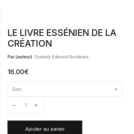
Health, Fitness & Dieting
Créer un compte
History
LE LIVRE ESSÉNIEN DE LA
CRÉATION
Romance
Par (auteur)
Szekely Edmond Bordeaux
Sports & Outdoors
16.00
€
Travel
Home Pages
quantité de LE LIVRE ESSÉNIEN DE LA CRÉATION
Single Product
Shop Pages
Shop List
Ajouter au panier