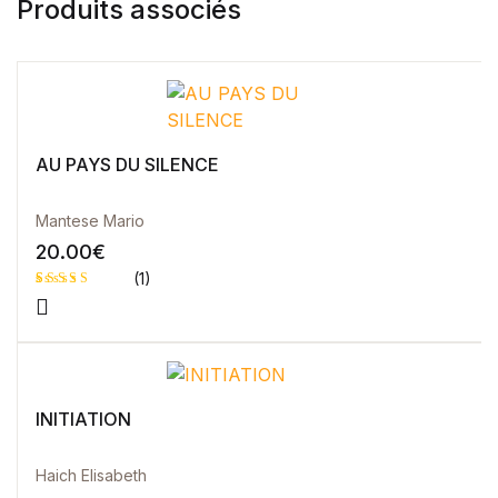
Produits associés
Blog v3
404
About Us
Auteurs
Coming Soon
Contact
AU PAYS DU SILENCE
FAQ
Pricing Table
Mantese Mario
Terms and Conditions
20.00
€
(1)
Noté
1
5.00
sur 5 basé
sur
notation
client
INITIATION
Haich Elisabeth