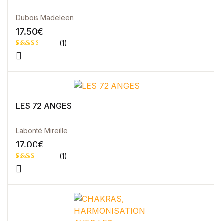
Dubois Madeleen
17.50
€
(1)
Noté
1
5.00
sur 5 basé
sur
notation
client
LES 72 ANGES
Labonté Mireille
17.00
€
(1)
Noté
1
3.00
sur 5
basé
sur
notati
on
client