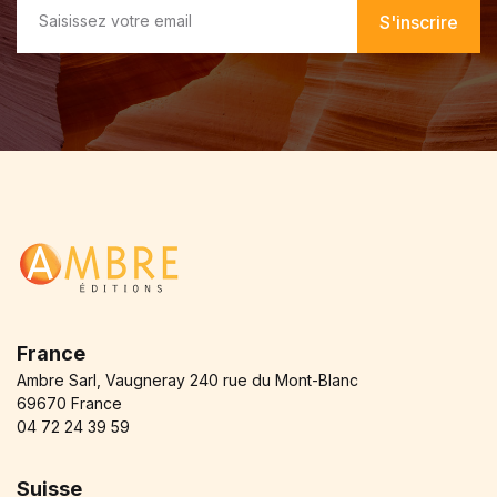
m
S'inscrire
a
i
l
*
France
Ambre Sarl, Vaugneray 240 rue du Mont-Blanc
69670 France
04 72 24 39 59
Suisse