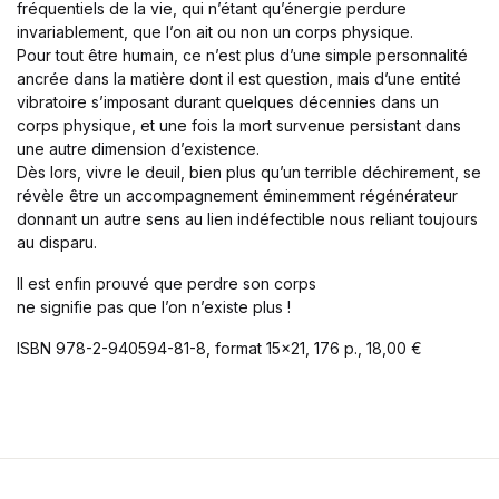
fréquentiels de la vie, qui n’étant qu’énergie perdure
Blog v3
invariablement, que l’on ait ou non un corps physique.
404
Pour tout être humain, ce n’est plus d’une simple personnalité
About Us
ancrée dans la matière dont il est question, mais d’une entité
Auteurs
vibratoire s’imposant durant quelques décennies dans un
corps physique, et une fois la mort survenue persistant dans
Coming Soon
une autre dimension d’existence.
Contact
Dès lors, vivre le deuil, bien plus qu’un terrible déchirement, se
FAQ
révèle être un accompagnement éminemment régénérateur
Pricing Table
donnant un autre sens au lien indéfectible nous reliant toujours
Terms and Conditions
au disparu.
Il est enfin prouvé que perdre son corps
ne signifie pas que l’on n’existe plus !
ISBN 978-2-940594-81-8, format 15×21, 176 p., 18,00 €