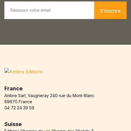
E
m
S'inscrire
a
i
l
*
France
Ambre Sarl, Vaugneray 240 rue du Mont-Blanc
69670 France
04 72 24 39 59
Suisse