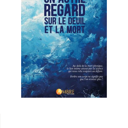
Health, Fitness & Dieting
Créer un compte
History
Romance
Sports & Outdoors
Travel
Home Pages
Single Product
Shop Pages
Shop List