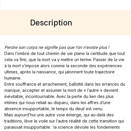
Single Product v3
Single Product v4
Single Product v5
Description
Single Product v6
Single Product v7
Shop Cart
Shop Checkout
Perdre son corps ne signifie pas que l’on n’existe plus !
Shop My account
Dans l’ombre de tout chemin de vie plane la certitude que tout
Shop List v1
cela va finir, que la mort va y mettre un terme. Passer de la vie
à la mort s’impose alors comme la seconde des expériences
Shop List v2
ultimes, après la naissance, qui jalonnent toute trajectoire
Shop List v3
humaine.
Shop List v4
Entre souffrance et arrachement, ballotté dans les errances du
Shop List v5
manque, accepter et assumer la mort de « l’autre » devient
Shop List v6
inévitable, incontournable. Avec la perte du lien des plus
Shop List v7
intimes qui nous reliait au disparu, dans les affres d’une
Shop List v8
absence insupportable, le temps du deuil est venu.
Mais aujourd’hui une autre voie émerge, qui au-delà des
Shop List v9
traditions, lève le voile sur l’autre réalité de cette transition qui
Blog v1
paraissait insupportable : la science dévoile les fondements
Blog v2