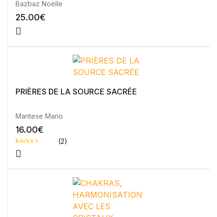
Bazbaz Noëlle
25.00
€
PRIÈRES DE LA SOURCE SACRÉE
Mantese Mario
16.00
€
(2)
Noté
2
5.00
sur 5 basé
sur
notations
client