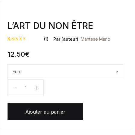
L’ART DU NON ÊTRE
(1)
Par (auteur)
Mantese Mario
Noté
1
5.00
12.50
€
sur 5
basé sur
notation
client
quantité de L'ART DU NON ÊTRE
Ajouter au panier