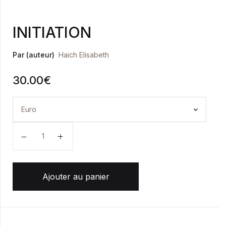
Health, Fitness & Dieting
Créer un compte
INITIATION
History
Par (auteur)
Haich Elisabeth
Romance
30.00
€
Sports & Outdoors
Travel
quantité de INITIATION
Home Pages
Single Product
Ajouter au panier
Shop Pages
Shop List