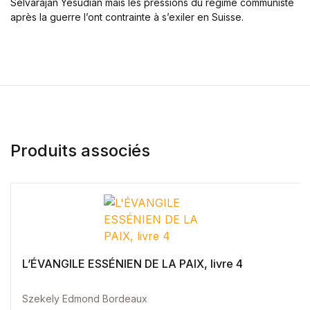
Selvarajan Yesudian mais les pressions du régime communiste
Blog v3
après la guerre l’ont contrainte à s’exiler en Suisse.
404
About Us
Auteurs
Coming Soon
Contact
FAQ
Pricing Table
Terms and Conditions
Produits associés
L’ÉVANGILE ESSÉNIEN DE LA PAIX, livre 4
Szekely Edmond Bordeaux