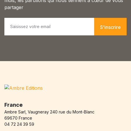
mois, les parutions qui nous tiennent à cœur de vous
partager
E
m
S'inscrire
a
i
l
*
France
Ambre Sarl, Vaugneray 240 rue du Mont-Blanc
69670 France
04 72 24 39 59