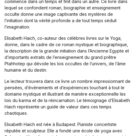
commence dans un temps et finit dans un autre. Ce livre dans
Single Product v3
lequel se confondent roman, biographie et enseignement
Single Product v4
occulte donne une image captivante des mystères de
Single Product v5
l’initiation dont la vérité profonde a de tout temps séduit
Single Product v6
l’imagination.
Single Product v7
Elisabeth Haich, co-auteur des célèbres livres sur le Yoga,
Shop Cart
donne, dans le cadre de ce roman mystique et biographique,
Shop Checkout
la description de la grande initiation dans l’Ancienne Egypte et
Shop My account
d’importants extraits de l’enseignement du grand prêtre
Shop List v1
Ptahhotep qui dévoile les lois occultes de l’univers, de l’âme
Shop List v2
humaine et du destin.
Shop List v3
Le lecteur trouvera dans ce livre un nombre impressionnant de
Shop List v4
pensées, d’événements et d’expériences touchant à tout le
Shop List v5
domaine mystique et illustrant de manière exceptionnelle les
Shop List v6
lois du karma et de la réincarnation. Le témoignage d’Elisabeth
Shop List v7
Haich représente un guide de valeur dans ces temps
Shop List v8
chaotiques.
Shop List v9
Elisabeth Haich est née à Budapest. Pianiste concertiste
Blog v1
réputée et sculpteur. Elle a fondé une école de yoga avec
Blog v2