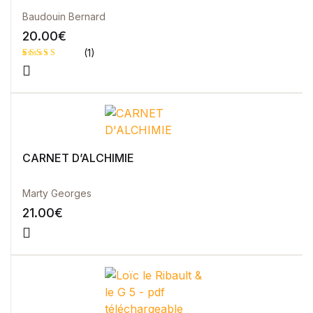
Baudouin Bernard
20.00
€
(1)
Noté
1
5.00
sur 5 basé
sur
notation
client
CARNET D’ALCHIMIE
Marty Georges
21.00
€