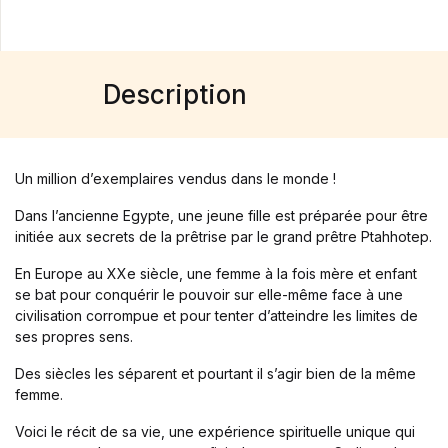
Blog
Others
Documentation
Starter
Description
Accueil
Home v2
Home v3
Home v4
Un million d’exemplaires vendus dans le monde !
Home v5
Dans l’ancienne Egypte, une jeune fille est préparée pour être
Home v6
initiée aux secrets de la prêtrise par le grand prêtre Ptahhotep.
Home v7
Home v8
En Europe au XXe siècle, une femme à la fois mère et enfant
Home v9
se bat pour conquérir le pouvoir sur elle-même face à une
Home v10
civilisation corrompue et pour tenter d’atteindre les limites de
ses propres sens.
Home v11
Home v12
Des siècles les séparent et pourtant il s’agir bien de la même
Home v13
femme.
Single Product v1
Voici le récit de sa vie, une expérience spirituelle unique qui
Single Product v2