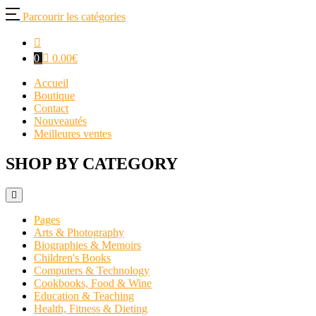
Parcourir les catégories
0
0.00
€
Accueil
Boutique
Contact
Nouveautés
Meilleures ventes
SHOP BY CATEGORY
Pages
Arts & Photography
Biographies & Memoirs
Children's Books
Computers & Technology
Cookbooks, Food & Wine
Education & Teaching
Health, Fitness & Dieting