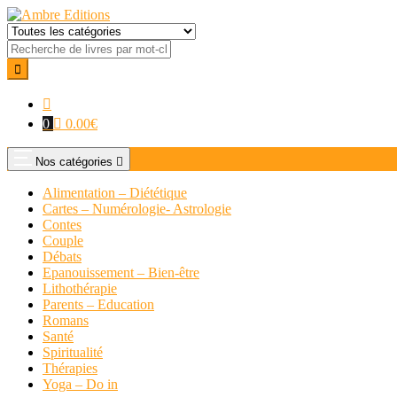
0
0.00
€
Nos catégories
Alimentation – Diététique
Cartes – Numérologie- Astrologie
Contes
Couple
Débats
Epanouissement – Bien-être
Lithothérapie
Parents – Education
Romans
Santé
Spiritualité
Thérapies
Yoga – Do in