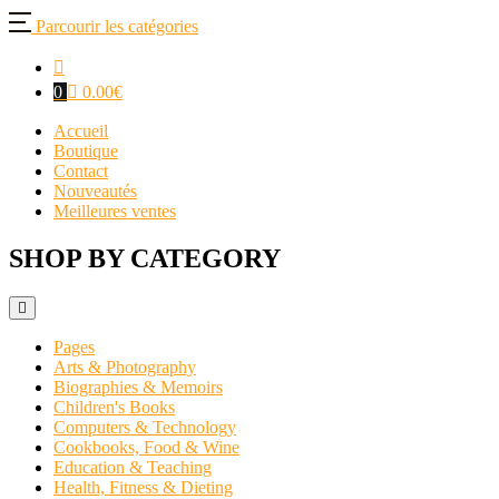
Parcourir les catégories
0
0.00
€
Accueil
Boutique
Contact
Nouveautés
Meilleures ventes
SHOP BY CATEGORY
Pages
Arts & Photography
Biographies & Memoirs
Children's Books
Computers & Technology
Cookbooks, Food & Wine
Education & Teaching
Health, Fitness & Dieting