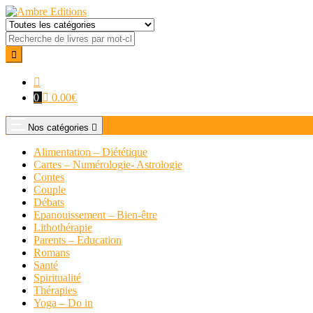
0
0.00
€
Nos catégories
Alimentation – Diététique
Cartes – Numérologie- Astrologie
Contes
Couple
Débats
Epanouissement – Bien-être
Lithothérapie
Parents – Education
Romans
Santé
Spiritualité
Thérapies
Yoga – Do in