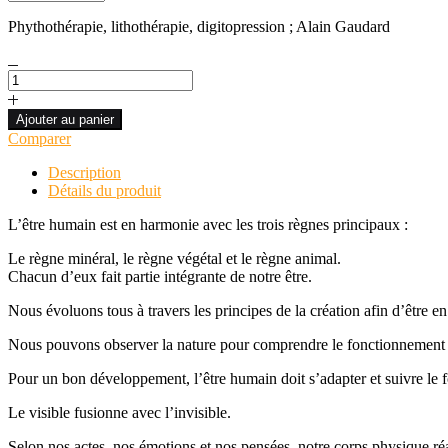
Phythothérapie, lithothérapie, digitopression ; Alain Gaudard
quantité
de
3
Ajouter au panier
VOIES
Comparer
DE
SOINS
Description
ÉNERGÉTIQUES
Détails du produit
L’être humain est en harmonie avec les trois règnes principaux :
Le règne minéral, le règne végétal et le règne animal.
Chacun d’eux fait partie intégrante de notre être.
Nous évoluons tous à travers les principes de la création afin d’être e
Nous pouvons observer la nature pour comprendre le fonctionnement de cet
Pour un bon développement, l’être humain doit s’adapter et suivre le fo
Le visible fusionne avec l’invisible.
Selon nos actes, nos émotions et nos pensées, notre corps physique réag