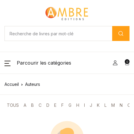
Parcourir les catégories
0
Accueil
Auteurs
TOUS
A
B
C
D
E
F
G
H
I
J
K
L
M
N
O