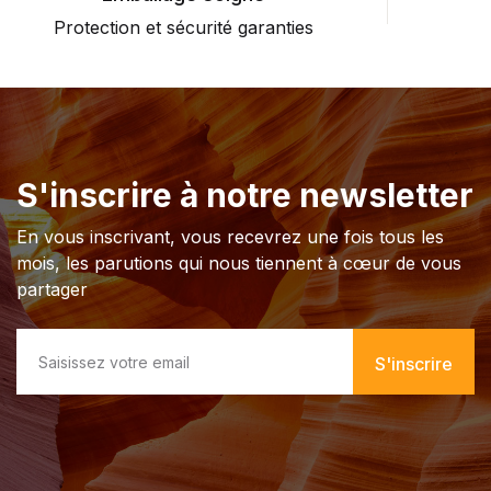
Protection et sécurité garanties
P
S'inscrire à notre newsletter
En vous inscrivant, vous recevrez une fois tous les
mois, les parutions qui nous tiennent à cœur de vous
partager
E
m
S'inscrire
a
i
l
*