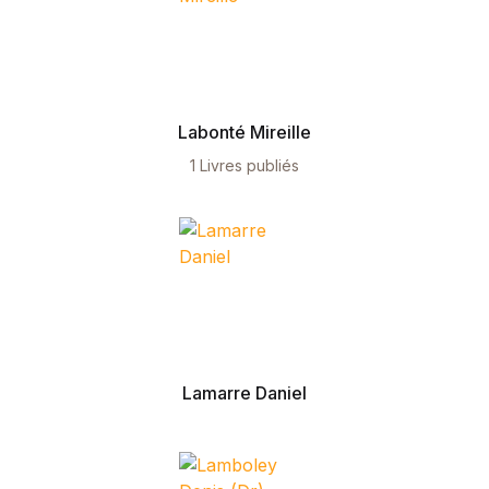
Blog
Others
Documentation
Starter
Accueil
Labonté Mireille
Home v2
Home v3
1 Livres publiés
Home v4
Home v5
Home v6
Home v7
Home v8
Home v9
Home v10
Home v11
Lamarre Daniel
Home v12
Home v13
Single Product v1
Single Product v2