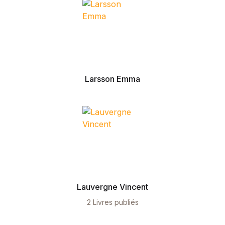
Blog v3
404
About Us
Auteurs
Coming Soon
Contact
Larsson Emma
FAQ
Pricing Table
Terms and Conditions
Lauvergne Vincent
2 Livres publiés