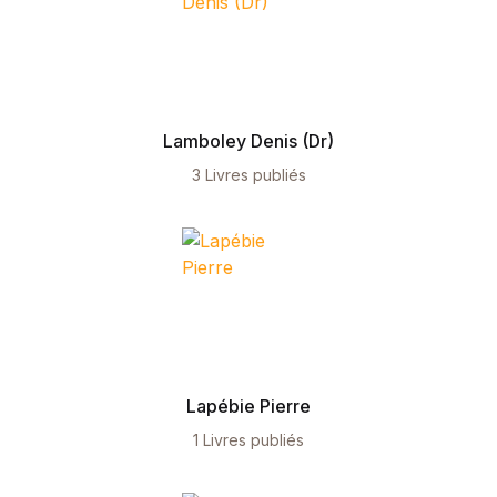
Single Product v3
Single Product v4
Single Product v5
Single Product v6
Single Product v7
Lamboley Denis (Dr)
Shop Cart
Shop Checkout
3 Livres publiés
Shop My account
Shop List v1
Shop List v2
Shop List v3
Shop List v4
Shop List v5
Shop List v6
Shop List v7
Lapébie Pierre
Shop List v8
Shop List v9
1 Livres publiés
Blog v1
Blog v2