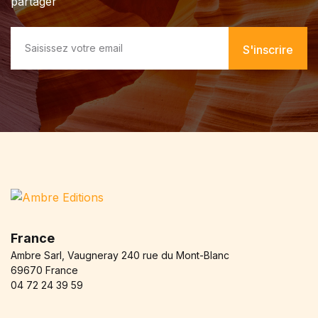
partager
E
m
S'inscrire
a
i
l
*
France
Ambre Sarl, Vaugneray 240 rue du Mont-Blanc
69670 France
04 72 24 39 59