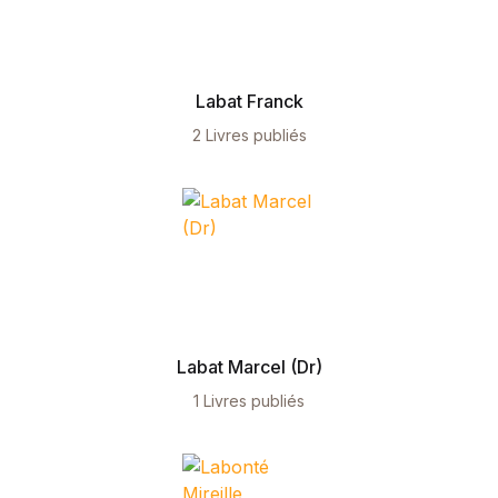
Health, Fitness & Dieting
Créer un compte
History
Labat Franck
2 Livres publiés
Romance
Sports & Outdoors
Travel
Home Pages
Labat Marcel (Dr)
Single Product
1 Livres publiés
Shop Pages
Shop List