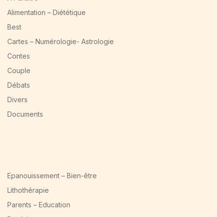
Alimentation – Diététique
Best
Cartes – Numérologie- Astrologie
Contes
Couple
Débats
Divers
Documents
Epanouissement – Bien-être
Lithothérapie
Parents – Education