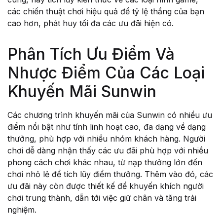
các chiến thuật chơi hiệu quả để tỷ lệ thắng của bạn
cao hơn, phát huy tối đa các ưu đãi hiện có.
Phân Tích Ưu Điểm Và
Nhược Điểm Của Các Loại
Khuyến Mãi Sunwin
Các chương trình khuyến mãi của Sunwin có nhiều ưu
điểm nổi bật như tính linh hoạt cao, đa dạng về dạng
thưởng, phù hợp với nhiều nhóm khách hàng. Người
chơi dễ dàng nhận thấy các ưu đãi phù hợp với nhiều
phong cách chơi khác nhau, từ nạp thưởng lớn đến
chơi nhỏ lẻ để tích lũy điểm thưởng. Thêm vào đó, các
ưu đãi này còn được thiết kế để khuyến khích người
chơi trung thành, dẫn tới việc giữ chân và tăng trải
nghiệm.