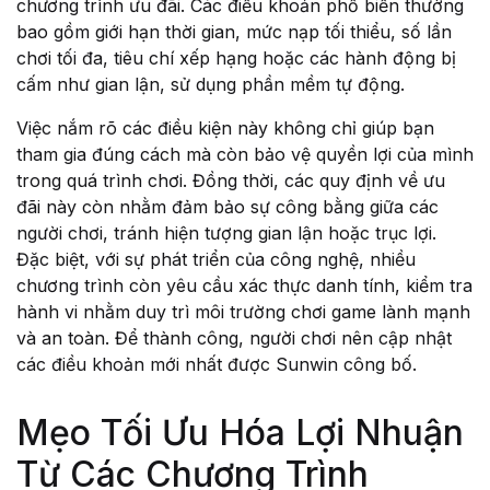
chương trình ưu đãi. Các điều khoản phổ biến thường
bao gồm giới hạn thời gian, mức nạp tối thiểu, số lần
chơi tối đa, tiêu chí xếp hạng hoặc các hành động bị
cấm như gian lận, sử dụng phần mềm tự động.
Việc nắm rõ các điều kiện này không chỉ giúp bạn
tham gia đúng cách mà còn bảo vệ quyền lợi của mình
trong quá trình chơi. Đồng thời, các quy định về ưu
đãi này còn nhằm đảm bảo sự công bằng giữa các
người chơi, tránh hiện tượng gian lận hoặc trục lợi.
Đặc biệt, với sự phát triển của công nghệ, nhiều
chương trình còn yêu cầu xác thực danh tính, kiểm tra
hành vi nhằm duy trì môi trường chơi game lành mạnh
và an toàn. Để thành công, người chơi nên cập nhật
các điều khoản mới nhất được Sunwin công bố.
Mẹo Tối Ưu Hóa Lợi Nhuận
Từ Các Chương Trình