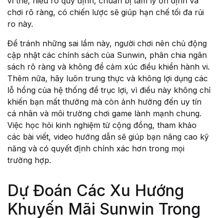
vì thế, hiểu rõ quy định, chuẩn bị tâm lý ổn định và
chơi rõ ràng, có chiến lược sẽ giúp hạn chế tối đa rủi
ro này.
Để tránh những sai lầm này, người chơi nên chủ động
cập nhật các chính sách của Sunwin, phân chia ngân
sách rõ ràng và không để cảm xúc điều khiển hành vi.
Thêm nữa, hãy luôn trung thực và không lợi dụng các
lỗ hổng của hệ thống để trục lợi, vì điều này không chỉ
khiến bạn mất thưởng mà còn ảnh hưởng đến uy tín
cá nhân và môi trường chơi game lành mạnh chung.
Việc học hỏi kinh nghiệm từ cộng đồng, tham khảo
các bài viết, video hướng dẫn sẽ giúp bạn nâng cao kỹ
năng và có quyết định chính xác hơn trong mọi
trường hợp.
Dự Đoán Các Xu Hướng
Khuyến Mãi Sunwin Trong