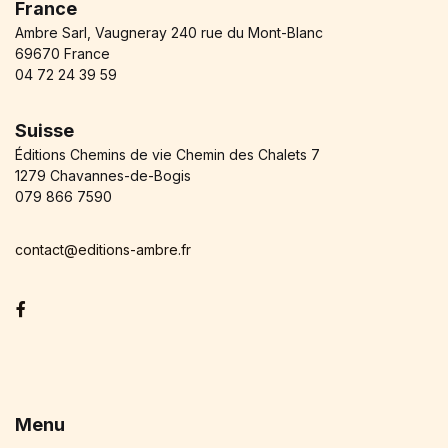
France
Ambre Sarl, Vaugneray 240 rue du Mont-Blanc
69670 France
04 72 24 39 59
Suisse
Éditions Chemins de vie Chemin des Chalets 7
1279 Chavannes-de-Bogis
079 866 7590
contact@editions-ambre.fr
Facebook
Menu