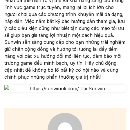
Nhất đã thể hiện rõ vị thế và khả năng sáng tạo trong
lĩnh vực game trực tuyến, mang lại lợi ích lớn cho
người chơi qua các chương trình khuyến mãi đa dạng,
hấp dẫn. Việc nắm bắt kỹ các hướng dẫn tham gia, lưu
ý các điều kiện cũng như biết tận dụng các mẹo tối ưu
sẽ giúp bạn gia tăng lợi nhuận một cách hiệu quả.
Sunwin sẵn sàng cung cấp cho bạn những trải nghiệm
giữ chân cộng đồng và hướng tới tương lai đầy tiềm
năng với các xu hướng đổi mới liên tục, đảm bảo môi
trường game đều minh bạch, uy tín. Hãy chủ động
cập nhật để không bỏ lỡ bất kỳ cơ hội nào và cùng
chinh phục những phần thưởng giá trị nhất!