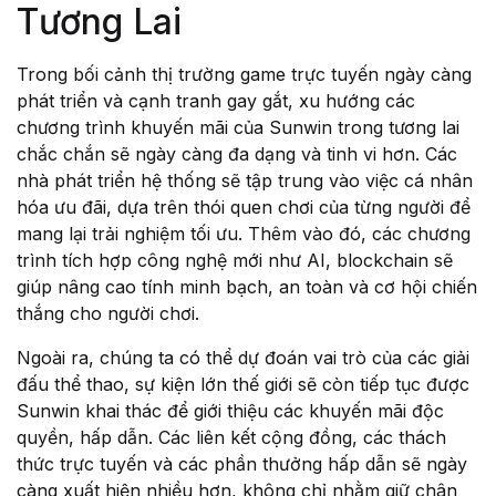
Tương Lai
Trong bối cảnh thị trường game trực tuyến ngày càng
phát triển và cạnh tranh gay gắt, xu hướng các
chương trình khuyến mãi của Sunwin trong tương lai
chắc chắn sẽ ngày càng đa dạng và tinh vi hơn. Các
nhà phát triển hệ thống sẽ tập trung vào việc cá nhân
hóa ưu đãi, dựa trên thói quen chơi của từng người để
mang lại trải nghiệm tối ưu. Thêm vào đó, các chương
trình tích hợp công nghệ mới như AI, blockchain sẽ
giúp nâng cao tính minh bạch, an toàn và cơ hội chiến
thắng cho người chơi.
Ngoài ra, chúng ta có thể dự đoán vai trò của các giải
đấu thể thao, sự kiện lớn thế giới sẽ còn tiếp tục được
Sunwin khai thác để giới thiệu các khuyến mãi độc
quyền, hấp dẫn. Các liên kết cộng đồng, các thách
thức trực tuyến và các phần thưởng hấp dẫn sẽ ngày
càng xuất hiện nhiều hơn, không chỉ nhằm giữ chân