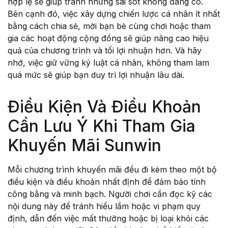
hợp lệ sẽ giúp tránh những sai sót không đáng có.
Bên cạnh đó, việc xây dựng chiến lược cá nhân ít nhất
bằng cách chia sẻ, mời bạn bè cùng chơi hoặc tham
gia các hoạt động cộng đồng sẽ giúp nâng cao hiệu
quả của chương trình và tối lợi nhuận hơn. Và hãy
nhớ, việc giữ vững kỷ luật cá nhân, không tham lam
quá mức sẽ giúp bạn duy trì lợi nhuận lâu dài.
Điều Kiện Và Điều Khoản
Cần Lưu Ý Khi Tham Gia
Khuyến Mãi Sunwin
Mỗi chương trình khuyến mãi đều đi kèm theo một bộ
điều kiện và điều khoản nhất định để đảm bảo tính
công bằng và minh bạch. Người chơi cần đọc kỹ các
nội dung này để tránh hiểu lầm hoặc vi phạm quy
định, dẫn đến việc mất thưởng hoặc bị loại khỏi các