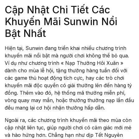
Cập Nhật Chi Tiết Các
Khuyến Mãi Sunwin Nổi
Bật Nhất
Hiện tại, Sunwin đang triển khai nhiều chương trình
khuyến mãi nổi bật mà người chơi không thể bỏ qua.
Ví dụ như chương trình « Nạp Thưởng Hôi Xuân »
dành cho mùa lễ hội, tặng thưởng hàng tuần đối với
các game thủ hoạt động tích cực, hay các trò chơi
khuyến mãi độc quyền có giải thưởng lên đến hàng tỷ
đồng. Thêm vào đó, hệ thống mã thưởng miễn phí,
vòng quay may mắn, hoặc thưởng thưởng nạp lần đầu
đều mang lại cơ hội nhận thưởng hấp dẫn.
Ngoài ra, các chương trình khuyến mãi theo mùa còn
cập nhật liên tục, giúp người chơi có cảm giác mới mẻ
và hào hứng hơn. Chẳng hạn như dịp Tết Nguyên