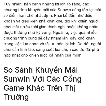
Tuy nhiên, bên cạnh những lợi ích rõ ràng, các
chương trình khuyến mãi của Sunwin cũng tồn tại một
số điểm hạn chế nhất định. Phải kể đến như điều
khoản và điều kiện khá khắt khe, đôi khi khiến người
chơi mất nhiều thời gian thích nghi hoặc không nhận
được thưởng như kỳ vọng. Ngoài ra, việc quá nhiều
chương trình cũng dễ gây nhầm lẫn, gây khó khăn
trong việc lựa chọn và tối ưu hóa lợi ích. Do đó, người
chơi cần tỉnh táo, sáng suốt lựa chọn các ưu đãi phù
hợp nhất cho chiến lược cá nhân của mình.
So Sánh Khuyến Mãi
Sunwin Với Các Cổng
Game Khác Trên Thị
Trường