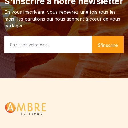
S'inscrire à notre newsletter
En vous inscrivant, vous recevrez une fois tous les
mois, les parutions qui nous tiennent à cœur de vous
partager
E
m
S'inscrire
a
i
l
*