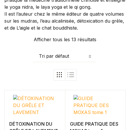
Blog
le yoga nidra, le laya yoga et le qi gong.
Others
Il est l’auteur chez le même éditeur de quatre volumes
Documentation
sur les mudras, l’eau alcalinisée, détoxication du grêle,
Starter
et de L’aigle et le chat bouddhiste.
Accueil
Home v2
Afficher tous les 13 résultats
Home v3
Home v4
Tri par défaut
Home v5
Home v6
Home v7
Home v8
Home v9
Home v10
Home v11
Home v12
Home v13
Single Product v1
DÉTOXINATION DU
GUIDE PRATIQUE DES
Single Product v2