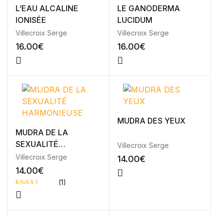
L’EAU ALCALINE
LE GANODERMA
Blog v3
IONISÉE
LUCIDUM
404
About Us
Villecroix Serge
Villecroix Serge
Auteurs
16.00
€
16.00
€
Coming Soon
Contact
FAQ
Pricing Table
Terms and Conditions
MUDRA DES YEUX
MUDRA DE LA
SEXUALITÉ
Villecroix Serge
HARMONIEUSE
Villecroix Serge
14.00
€
14.00
€
(1)
Noté
1
4.00
sur
5 basé
sur