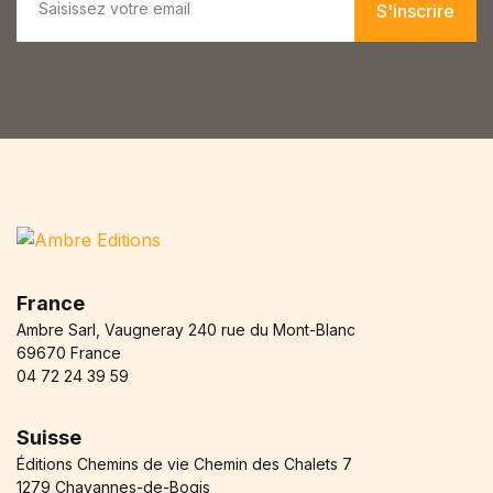
m
S'inscrire
a
i
l
*
France
Ambre Sarl, Vaugneray 240 rue du Mont-Blanc
69670 France
04 72 24 39 59
Suisse
Éditions Chemins de vie Chemin des Chalets 7
1279 Chavannes-de-Bogis