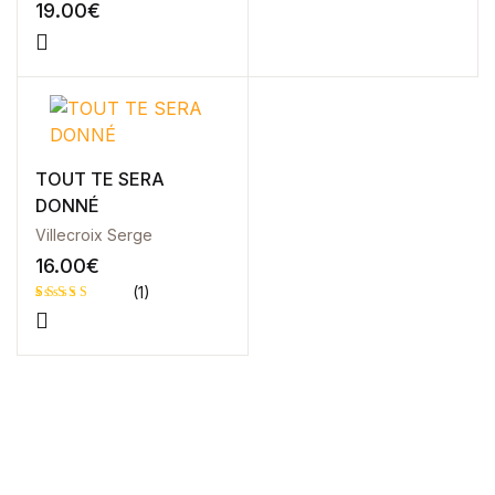
ORGANES
19.00
€
TOUT TE SERA
DONNÉ
Villecroix Serge
16.00
€
(1)
Noté
1
5.00
sur 5 basé
sur
notation
client