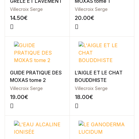
GRÊLE ET LAVEMENT
MOXAS tome 1
Single Product v3
Villecroix Serge
Villecroix Serge
Single Product v4
14.50
€
20.00
€
Single Product v5
Single Product v6
Single Product v7
Shop Cart
Shop Checkout
Shop My account
Shop List v1
Shop List v2
GUIDE PRATIQUE DES
L’AIGLE ET LE CHAT
Shop List v3
MOXAS tome 2
BOUDDHISTE
Shop List v4
Villecroix Serge
Villecroix Serge
Shop List v5
19.00
€
18.00
€
Shop List v6
Shop List v7
Shop List v8
Shop List v9
Blog v1
Blog v2