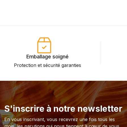
Emballage soigné
Protection et sécurité garanties
P
S'inscrire à notre newsletter
En vous inscrivant, vous recevrez une fois tous les
mois, les parutions qui nous tiennent à cœur de vous