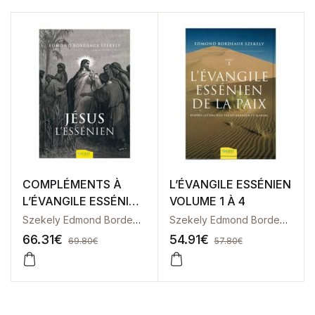
COMPLÉMENTS À
L’ÉVANGILE ESSÉNIEN
L’ÉVANGILE ESSÉNIEN
VOLUME 1 À 4
: 5 VOLUMES
Szekely Edmond Bordeaux
Szekely Edmond Bordeaux
66.31
€
54.91
€
69.80
€
57.80
€