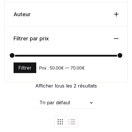
Auteur
Filtrer par prix
Filtrer
Prix :
50.00€
—
70.00€
Prix min
Prix max
Afficher tous les 2 résultats
Tri par défaut