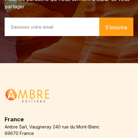
partager
E
m
S'inscrire
a
i
l
*
France
Ambre Sarl, Vaugneray 240 rue du Mont-Blanc
69670 France