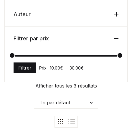
Auteur
Filtrer par prix
Filtrer
Prix :
10.00€
—
30.00€
Prix min
Prix max
Afficher tous les 3 résultats
Tri par défaut