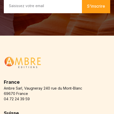
E
m
S'inscrire
a
i
l
*
France
Ambre Sarl, Vaugneray 240 rue du Mont-Blanc
69670 France
04 72 24 39 59
Suisse