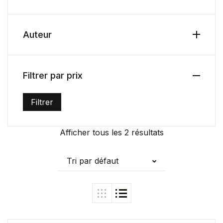
Health, Fitness & Dieting
Créer un compte
Auteur
History
Romance
Filtrer par prix
Sports & Outdoors
Filtrer
Prix min
Prix max
Travel
Afficher tous les 2 résultats
Home Pages
Tri par défaut
Single Product
Shop Pages
Shop List