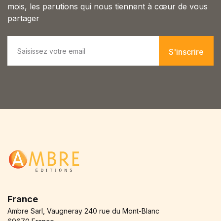
mois, les parutions qui nous tiennent à cœur de vous
partager
E
m
S'inscrire
a
i
l
*
France
Ambre Sarl, Vaugneray 240 rue du Mont-Blanc