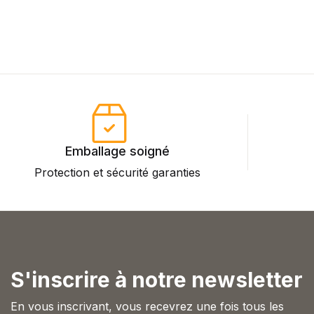
Blog v3
404
About Us
Auteurs
Coming Soon
Contact
FAQ
Pricing Table
Terms and Conditions
Emballage soigné
Protection et sécurité garanties
P
S'inscrire à notre newsletter
En vous inscrivant, vous recevrez une fois tous les