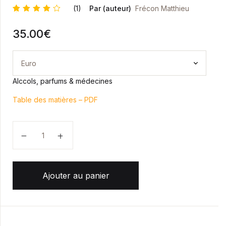
(1)
Par (auteur)
Frécon Matthieu
Noté
1
35.00
€
4.00
sur 5
basé
sur
notatio
n
client
Alccols, parfums & médecines
Table des matières – PDF
quantité de L'ALAMBIC, L'ART DE LA DISTILLATION
Ajouter au panier