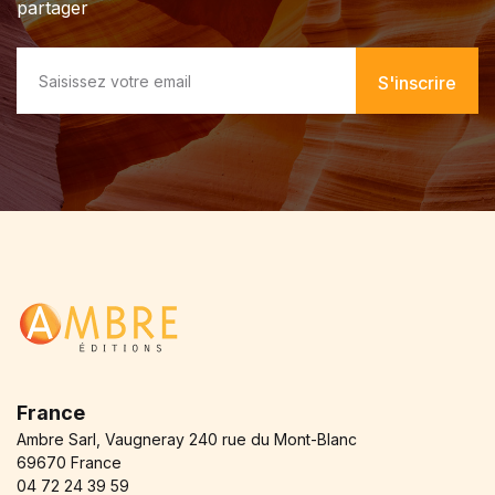
partager
E
m
S'inscrire
a
i
l
*
France
Ambre Sarl, Vaugneray 240 rue du Mont-Blanc
69670 France
04 72 24 39 59