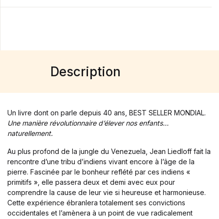
Single Product v3
Single Product v4
Single Product v5
Single Product v6
Single Product v7
Shop Cart
Description
Shop Checkout
Shop My account
Shop List v1
Shop List v2
Un livre dont on parle depuis 40 ans, BEST SELLER MONDIAL.
Shop List v3
Une manière révolutionnaire d’élever nos enfants…
naturellement.
Shop List v4
Shop List v5
Au plus profond de la jungle du Venezuela, Jean Liedloff fait la
Shop List v6
rencontre d’une tribu d’indiens vivant encore à l’âge de la
Shop List v7
pierre. Fascinée par le bonheur reflété par ces indiens «
Shop List v8
primitifs », elle passera deux et demi avec eux pour
Shop List v9
comprendre la cause de leur vie si heureuse et harmonieuse.
Cette expérience ébranlera totalement ses convictions
Blog v1
occidentales et l’amènera à un point de vue radicalement
Blog v2