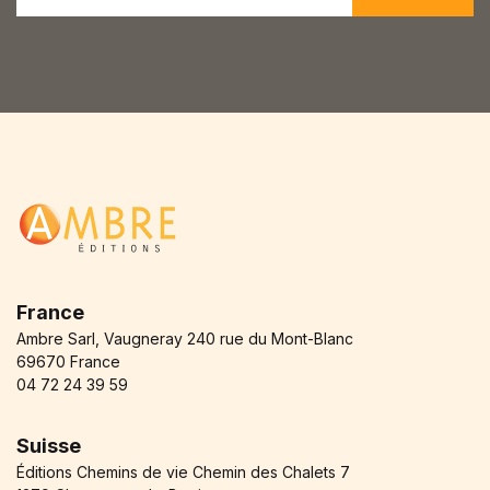
a
i
l
*
France
Ambre Sarl, Vaugneray 240 rue du Mont-Blanc
69670 France
04 72 24 39 59
Suisse
Éditions Chemins de vie Chemin des Chalets 7