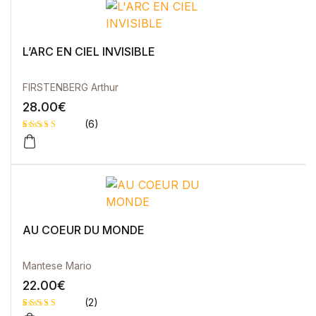
L’ARC EN CIEL INVISIBLE
FIRSTENBERG Arthur
28.00
€
(6)
Noté
6
4.83
sur 5
basé sur
notations
client
AU COEUR DU MONDE
Mantese Mario
22.00
€
(2)