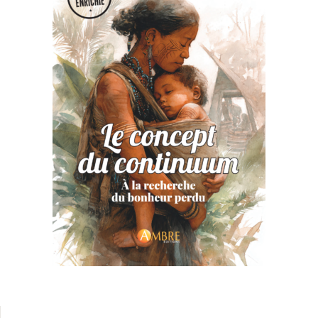
Health, Fitness & Dieting
Créer un compte
History
Romance
Sports & Outdoors
Travel
Home Pages
Single Product
Shop Pages
Shop List