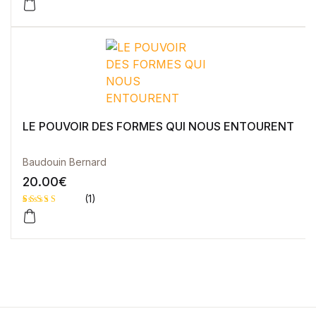
Noté
2
5.00
sur 5 basé
sur
notations
client
LE POUVOIR DES FORMES QUI NOUS ENTOURENT
Baudouin Bernard
20.00
€
(1)
Noté
1
5.00
sur 5 basé
sur
notation
client