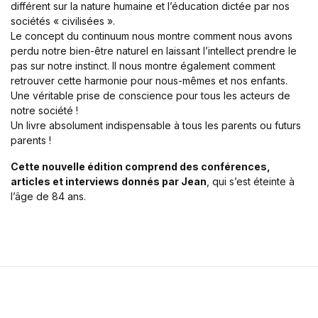
différent sur la nature humaine et l’éducation dictée par nos
Blog v3
sociétés « civilisées ».
404
Le concept du continuum nous montre comment nous avons
About Us
perdu notre bien-être naturel en laissant l’intellect prendre le
Auteurs
pas sur notre instinct. Il nous montre également comment
Coming Soon
retrouver cette harmonie pour nous-mêmes et nos enfants.
Une véritable prise de conscience pour tous les acteurs de
Contact
notre société !
FAQ
Un livre absolument indispensable à tous les parents ou futurs
Pricing Table
parents !
Terms and Conditions
Cette nouvelle édition comprend des conférences,
articles et interviews donnés par Jean
, qui s’est éteinte à
l’âge de 84 ans.