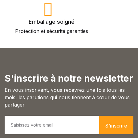
Emballage soigné
Protection et sécurité garanties
P
S'inscrire à notre newsletter
En vous inscrivant, vous recevrez une fois tous les
mois, les parutions qui nous tiennent à cœur de vous
partager
E
m
S'inscrire
a
i