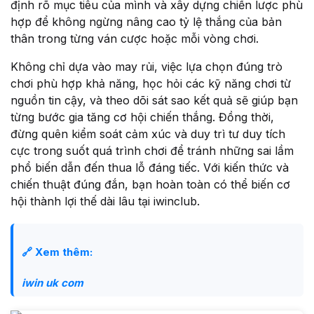
định rõ mục tiêu của mình và xây dựng chiến lược phù
Single Product v3
hợp để không ngừng nâng cao tỷ lệ thắng của bản
Single Product v4
thân trong từng ván cược hoặc mỗi vòng chơi.
Single Product v5
Single Product v6
Không chỉ dựa vào may rủi, việc lựa chọn đúng trò
Single Product v7
chơi phù hợp khả năng, học hỏi các kỹ năng chơi từ
Shop Cart
nguồn tin cậy, và theo dõi sát sao kết quả sẽ giúp bạn
Shop Checkout
từng bước gia tăng cơ hội chiến thắng. Đồng thời,
Shop My account
đừng quên kiểm soát cảm xúc và duy trì tư duy tích
Shop List v1
cực trong suốt quá trình chơi để tránh những sai lầm
Shop List v2
phổ biến dẫn đến thua lỗ đáng tiếc. Với kiến thức và
Shop List v3
chiến thuật đúng đắn, bạn hoàn toàn có thể biến cơ
Shop List v4
hội thành lợi thế dài lâu tại iwinclub.
Shop List v5
Shop List v6
Shop List v7
🔗 Xem thêm:
Shop List v8
Shop List v9
iwin uk com
Blog v1
Blog v2