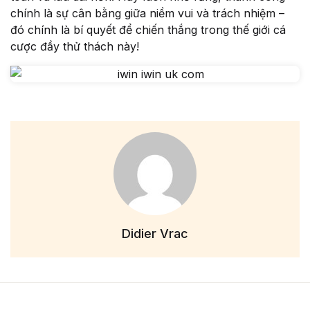
chính là sự cân bằng giữa niềm vui và trách nhiệm –
đó chính là bí quyết để chiến thắng trong thế giới cá
cược đầy thử thách này!
Didier Vrac