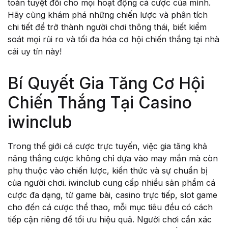
Blog
toàn tuyệt đối cho mọi hoạt động cá cược của mình.
Others
Hãy cùng khám phá những chiến lược và phân tích
Documentation
chi tiết để trở thành người chơi thông thái, biết kiểm
Starter
soát mọi rủi ro và tối đa hóa cơ hội chiến thắng tại nhà
Accueil
cái uy tín này!
Home v2
Home v3
Bí Quyết Gia Tăng Cơ Hội
Home v4
Chiến Thắng Tại Casino
Home v5
Home v6
iwinclub
Home v7
Home v8
Trong thế giới cá cược trực tuyến, việc gia tăng khả
Home v9
năng thắng cược không chỉ dựa vào may mắn mà còn
Home v10
phụ thuộc vào chiến lược, kiến thức và sự chuẩn bị
Home v11
của người chơi. iwinclub cung cấp nhiều sản phẩm cá
Home v12
cược đa dạng, từ game bài, casino trực tiếp, slot game
Home v13
cho đến cá cược thể thao, mỗi mục tiêu đều có cách
Single Product v1
tiếp cận riêng để tối ưu hiệu quả. Người chơi cần xác
Single Product v2