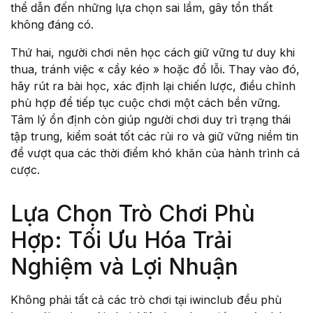
thể dẫn đến những lựa chọn sai lầm, gây tổn thất
không đáng có.
Thứ hai, người chơi nên học cách giữ vững tư duy khi
thua, tránh việc « cầy kéo » hoặc đổ lỗi. Thay vào đó,
hãy rút ra bài học, xác định lại chiến lược, điều chỉnh
phù hợp để tiếp tục cuộc chơi một cách bền vững.
Tâm lý ổn định còn giúp người chơi duy trì trạng thái
tập trung, kiểm soát tốt các rủi ro và giữ vững niềm tin
để vượt qua các thời điểm khó khăn của hành trình cá
cược.
Lựa Chọn Trò Chơi Phù
Hợp: Tối Ưu Hóa Trải
Nghiệm và Lợi Nhuận
Không phải tất cả các trò chơi tại iwinclub đều phù