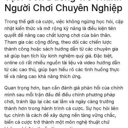
Người Chơi Chuyên Nghiệp
Trong thế giới cá cược, việc không ngừng học hỏi, cập
nhật kiến thức và mở rộng kỹ năng là điều kiện tiên
quyết để nâng cao chất lượng chơi của bản thân.
Tham gia các cộng đồng, theo dõi các chiến lược
thành công hoặc sách hướng dẫn từ các chuyên gia
sẽ giúp bạn tích lũy kinh nghiệm quý giá. Đặc biệt,
online có rất nhiều nguồn tài liệu và video hướng dẫn
từ các cao thủ, giúp bạn hiểu rõ các tình huống thực
tế và nâng cao khả năng thích ứng.
Quan trọng hơn, bạn cần đánh giá phản hồi của chính
mình sau mỗi trận đấu để điều chỉnh phương pháp
chơi, tránh lặp lại các sai lầm và ngày càng trưởng
thành hơn trong hành trình cá cược. Sự học hỏi liên
tục chính là cách để xây dựng nền tảng vững chắc,
biến cá cược trở thành một môn nghệ thuật chứ