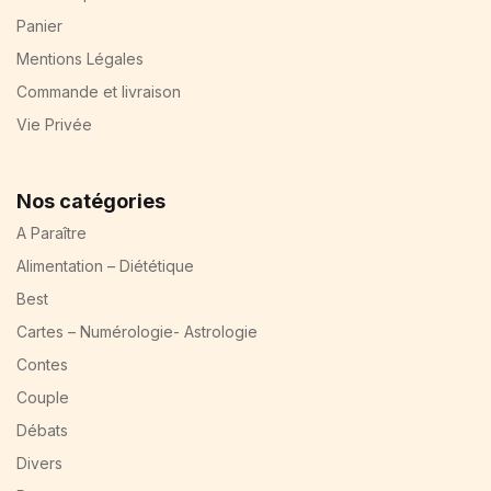
Panier
Mentions Légales
Commande et livraison
Vie Privée
Nos catégories
A Paraître
Alimentation – Diététique
Best
Cartes – Numérologie- Astrologie
Contes
Couple
Débats
Divers