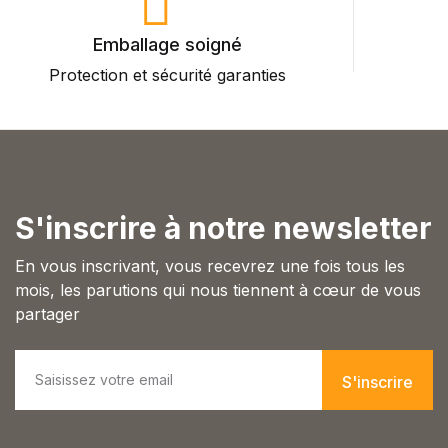
Emballage soigné
Protection et sécurité garanties
P
S'inscrire à notre newsletter
En vous inscrivant, vous recevrez une fois tous les
mois, les parutions qui nous tiennent à cœur de vous
partager
E
m
S'inscrire
a
i
l