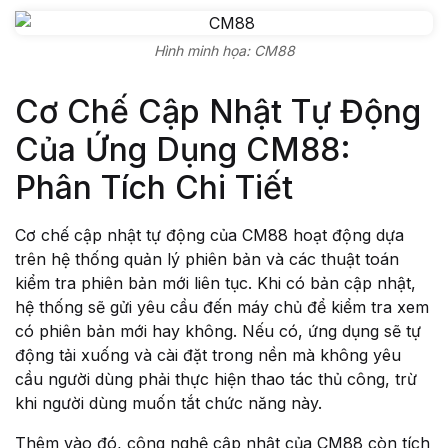
Single Product v3
Single Product v4
Hình minh họa: CM88
Single Product v5
Single Product v6
Cơ Chế Cập Nhật Tự Động
Single Product v7
Shop Cart
Của Ứng Dụng CM88:
Shop Checkout
Phân Tích Chi Tiết
Shop My account
Shop List v1
Shop List v2
Cơ chế cập nhật tự động của CM88 hoạt động dựa
Shop List v3
trên hệ thống quản lý phiên bản và các thuật toán
Shop List v4
kiểm tra phiên bản mới liên tục. Khi có bản cập nhật,
Shop List v5
hệ thống sẽ gửi yêu cầu đến máy chủ để kiểm tra xem
Shop List v6
có phiên bản mới hay không. Nếu có, ứng dụng sẽ tự
Shop List v7
động tải xuống và cài đặt trong nền mà không yêu
Shop List v8
cầu người dùng phải thực hiện thao tác thủ công, trừ
Shop List v9
khi người dùng muốn tắt chức năng này.
Blog v1
Blog v2
Thêm vào đó, công nghệ cập nhật của CM88 còn tích