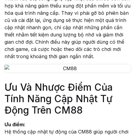
Blog v3
hợp khả năng giảm thiểu xung đột phần mềm và tối ưu
404
hóa quá trình nâng cấp. Thay vì phải gỡ bỏ phiên bản
About Us
cũ và cài đặt lại, ứng dụng sẽ thực hiện một quá trình
Auteurs
cập nhật nhanh gọn, chỉ cập nhật những phần cần
Coming Soon
thiết nhằm tiết kiệm dung lượng bộ nhớ và giảm thời
Contact
gian chờ đợi. Chính điều này giúp người dùng có thể
FAQ
chơi game, cá cược hoặc theo dõi các trò chơi mới
Pricing Table
nhất trong khoảng thời gian ngắn nhất.
Terms and Conditions
Ưu Và Nhược Điểm Của
Tính Năng Cập Nhật Tự
Động Trên CM88
Ưu điểm:
Hệ thống cập nhật tự động của CM88 giúp người chơi