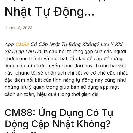
Nhật Tự Động
Health, Fitness & Dieting
Créer un compte
Không? Lưu Ý Khi Sử
History
mai 4, 2024
Dụng Lâu Dài –
Romance
App
CM88
Có Cập Nhật Tự Động Không? Lưu Ý Khi
Sử Dụng Lâu Dài
là câu hỏi thường gặp của các người
Những Thông Tin Mới
Sports & Outdoors
chơi trung thành và mới bắt đầu khi đề cập đến ứng
dụng cá cược trực tuyến hàng đầu này. Trong bài viết
Travel
này, chúng tôi sẽ phân tích chi tiết về cơ chế cập nhật,
Nhất Bạn Cần Biết
đặc điểm nổi bật của tính năng tự động này cũng như
những lưu ý quan trọng giúp bạn sử dụng app một
Home Pages
cách an toàn, hiệu quả trong thời gian dài.
Single Product
CM88: Ứng Dụng Có Tự
Shop Pages
Động Cập Nhật Không?
Shop List