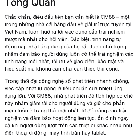
Tổng Quan
Blog
Others
Documentation
Chắc chắn, điều đầu tiên bạn cần biết là CM88 – một
Starter
trong những nhà cái hàng đầu về giải trí trực tuyến tại
Accueil
Việt Nam, luôn hướng tới việc cung cấp trải nghiệm
Home v2
mượt mà nhất cho hội viên. Đặc biệt, tính năng tự
Home v3
động cập nhật ứng dụng của họ rất được chú trọng
Home v4
nhằm đảm bảo người dùng luôn có thể trải nghiệm các
Home v5
tính năng mới nhất, tối ưu về giao diện, bảo mật và
Home v6
hiệu suất mà không cần phải can thiệp thủ công.
Home v7
Trong thời đại công nghệ số phát triển nhanh chóng,
Home v8
việc cập nhật tự động là tiêu chuẩn của nhiều ứng
Home v9
dụng lớn. Với CM88, nhà phát triển đã tích hợp cơ chế
Home v10
này nhằm giảm tải cho người dùng và giữ cho phần
Home v11
mềm luôn ở trạng thái mới nhất, từ đó nâng cao trải
Home v12
nghiệm và đảm bảo hoạt động liên tục, ổn định ngay
Home v13
cả khi người dùng lướt trên các thiết bị khác nhau như
Single Product v1
điện thoại di động, máy tính bàn hay tablet.
Single Product v2