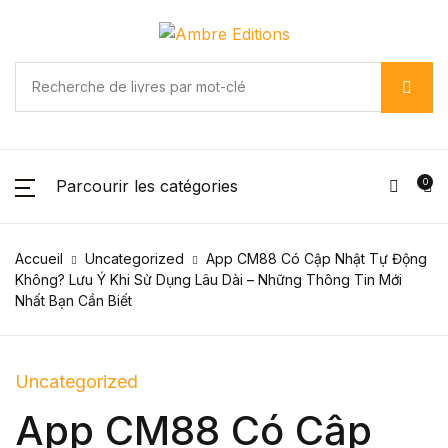
SHOP BY CATEGORY
Compte
Votre panier (0)
Votre panier (0)
Fermer
Fermer
Fermer
Nom d'utilisateur ou email *
Pages
Aucun produit dans le panier.
Aucun produit dans le panier.
Arts & Photography
Parcourir les catégories
0
Mot de passe *
Biographies & Memoirs
Accueil
Uncategorized
App CM88 Có Cập Nhật Tự Động
Children's Books
Không? Lưu Ý Khi Sử Dụng Lâu Dài – Những Thông Tin Mới
Nhất Bạn Cần Biết
Souvenez-vous
Mot de passe
Computers & Technology
oublié ?
de moi
Cookbooks, Food & Wine
Uncategorized
App CM88 Có Cập
S'inscrire
Education & Teaching