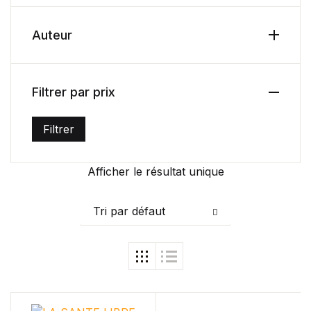
Health, Fitness & Dieting
Auteur
Créer un compte
History
Filtrer par prix
Romance
Filtrer
Sports & Outdoors
Prix min
Prix max
Travel
Afficher le résultat unique
Home Pages
Tri par défaut
Single Product
Shop Pages
Shop List