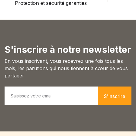
Single Product v3
Protection et sécurité garanties
P
Single Product v4
Single Product v5
Single Product v6
Single Product v7
Shop Cart
Shop Checkout
S'inscrire à notre newsletter
Shop My account
En vous inscrivant, vous recevrez une fois tous les
Shop List v1
mois, les parutions qui nous tiennent à cœur de vous
Shop List v2
partager
Shop List v3
Shop List v4
E
Shop List v5
m
S'inscrire
Shop List v6
a
Shop List v7
i
l
Shop List v8
*
Shop List v9
Blog v1
Blog v2