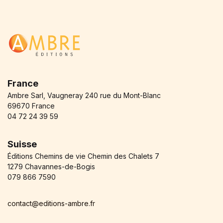
Blog v3
404
About Us
Auteurs
Coming Soon
Contact
FAQ
France
Pricing Table
Ambre Sarl, Vaugneray 240 rue du Mont-Blanc
Terms and Conditions
69670 France
04 72 24 39 59
Suisse
Éditions Chemins de vie Chemin des Chalets 7
1279 Chavannes-de-Bogis
079 866 7590
contact@editions-ambre.fr