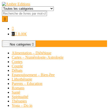
0
0.00
€
Nos catégories
Alimentation – Diététique
Cartes – Numérologie- Astrologie
Contes
Couple
Débats
Epanouissement – Bien-être
Lithothérapie
Parents – Education
Romans
Santé
Spiritualité
Thérapies
Yoga – Do in