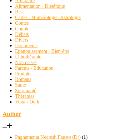
A Paraître
Alimentation - Diététique
Best
Cartes - Numérologie- Astrologie
Contes
Couple
Débats
Divers
Documents
Epanouissement - Bien-être
Lithothérapie
Non classé
Parents - Education
Produits
Romans
Santé
Spiritualité
Thérapies
Yoga - Do in
Author
Pagnamenta Neeresh Fausto (Dr)
(1)