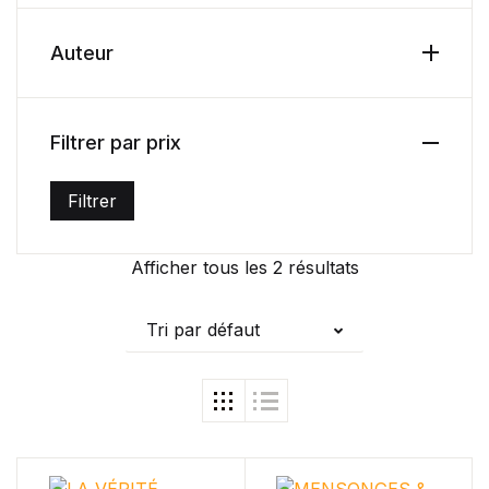
Health, Fitness & Dieting
Auteur
Créer un compte
History
Filtrer par prix
Romance
Filtrer
Sports & Outdoors
Prix min
Prix max
Travel
Afficher tous les 2 résultats
Home Pages
Tri par défaut
Single Product
Shop Pages
Shop List