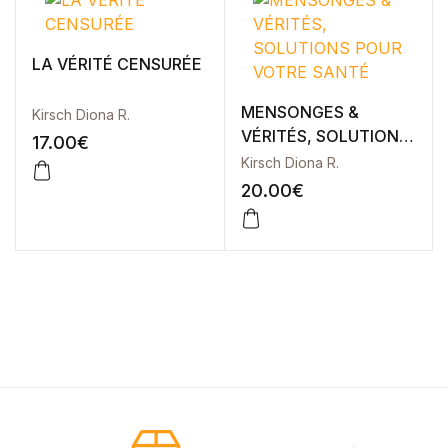
Blog
Others
Documentation
LA VÉRITÉ CENSURÉE
Starter
Accueil
MENSONGES &
Kirsch Diona R.
Home v2
VÉRITÉS, SOLUTIONS
17.00
€
Home v3
POUR VOTRE SANTÉ
Kirsch Diona R.
Home v4
20.00
€
Home v5
Home v6
Home v7
Home v8
Home v9
Home v10
Home v11
Home v12
Home v13
Single Product v1
Single Product v2