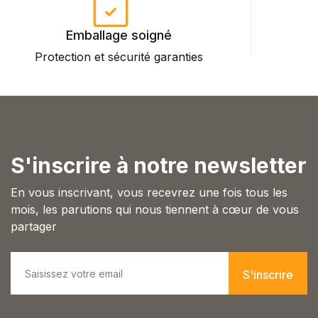
Single Product v3
Single Product v4
Emballage soigné
Single Product v5
Protection et sécurité garanties
P
Single Product v6
Single Product v7
Shop Cart
Shop Checkout
Shop My account
Shop List v1
S'inscrire à notre newsletter
Shop List v2
Shop List v3
En vous inscrivant, vous recevrez une fois tous les
Shop List v4
mois, les parutions qui nous tiennent à cœur de vous
Shop List v5
partager
Shop List v6
Shop List v7
E
Shop List v8
m
S'inscrire
Shop List v9
a
Blog v1
i
l
Blog v2