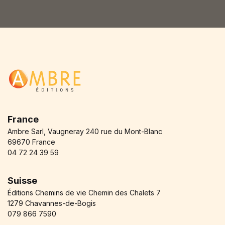
*
Blog v3
404
About Us
Auteurs
Coming Soon
Contact
FAQ
Pricing Table
Terms and Conditions
France
Ambre Sarl, Vaugneray 240 rue du Mont-Blanc
69670 France
04 72 24 39 59
Suisse
Éditions Chemins de vie Chemin des Chalets 7
1279 Chavannes-de-Bogis
079 866 7590