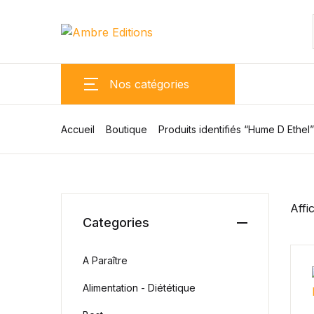
SHOP BY CATEGORY
Pages
Nos catégories
Arts & Photography
Accueil
Boutique
Produits identifiés “Hume D Ethel”
Biographies & Memoirs
Children's Books
Affi
Categories
Computers & Technology
A Paraître
Cookbooks, Food & Wine
Alimentation - Diététique
Education & Teaching