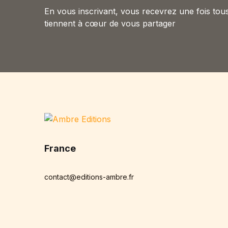
Blog v3
En vous inscrivant, vous recevrez une fois tous
404
tiennent à cœur de vous partager
About Us
Auteurs
Coming Soon
Contact
FAQ
Pricing Table
Terms and Conditions
France
contact@editions-ambre.fr
Facebook