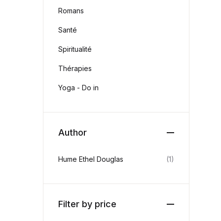
Blog
Romans
Others
Documentation
Santé
Starter
Accueil
Spiritualité
Home v2
Thérapies
Home v3
Home v4
Yoga - Do in
Home v5
Home v6
Home v7
Home v8
Author
Home v9
Home v10
Hume Ethel Douglas
(1)
Home v11
Home v12
Home v13
Single Product v1
Filter by price
Single Product v2