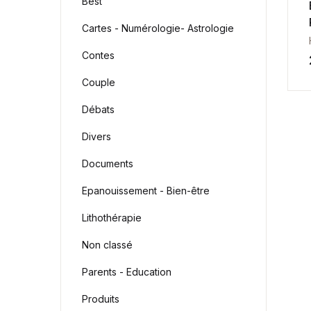
Best
Health, Fitness & Dieting
Cartes - Numérologie- Astrologie
Contes
History
Couple
Romance
Débats
Sports & Outdoors
Divers
Documents
Travel
Epanouissement - Bien-être
Home Pages
Lithothérapie
Single Product
Non classé
Parents - Education
Shop Pages
Shop List
Produits