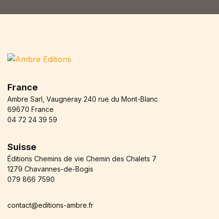
Blog v3
404
About Us
Auteurs
Coming Soon
Contact
FAQ
France
Pricing Table
Ambre Sarl, Vaugneray 240 rue du Mont-Blanc
Terms and Conditions
69670 France
04 72 24 39 59
Suisse
Éditions Chemins de vie Chemin des Chalets 7
1279 Chavannes-de-Bogis
079 866 7590
contact@editions-ambre.fr