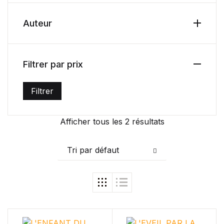
Health, Fitness & Dieting
Auteur
Créer un compte
History
Filtrer par prix
Romance
Filtrer
Sports & Outdoors
Prix min
Prix max
Afficher tous les 2 résultats
Travel
Home Pages
Tri par défaut
Single Product
Shop Pages
Shop List