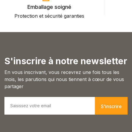
Single Product v3
Emballage soigné
Single Product v4
Protection et sécurité garanties
P
Single Product v5
Single Product v6
Single Product v7
Shop Cart
Shop Checkout
Shop My account
S'inscrire à notre newsletter
Shop List v1
Shop List v2
En vous inscrivant, vous recevrez une fois tous les
Shop List v3
mois, les parutions qui nous tiennent à cœur de vous
Shop List v4
partager
Shop List v5
Shop List v6
E
Shop List v7
m
S'inscrire
Shop List v8
a
i
Shop List v9
l
Blog v1
*
Blog v2