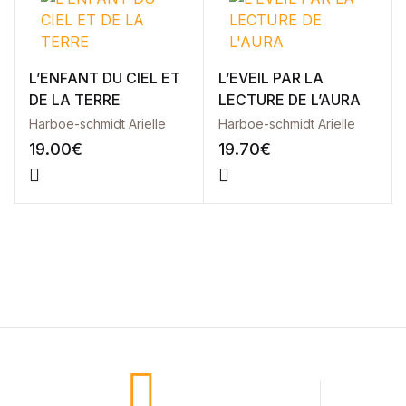
Blog
Others
Documentation
Starter
L’ENFANT DU CIEL ET
L’EVEIL PAR LA
Accueil
DE LA TERRE
LECTURE DE L’AURA
Home v2
Harboe-schmidt Arielle
Harboe-schmidt Arielle
Home v3
19.00
€
19.70
€
Home v4
Home v5
Home v6
Home v7
Home v8
Home v9
Home v10
Home v11
Home v12
Home v13
Single Product v1
Single Product v2