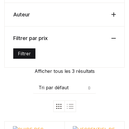
Health, Fitness & Dieting
Auteur
Créer un compte
History
Filtrer par prix
Romance
Filtrer
Sports & Outdoors
Prix min
Prix max
Travel
Afficher tous les 3 résultats
Home Pages
Tri par défaut
Single Product
Shop Pages
Shop List