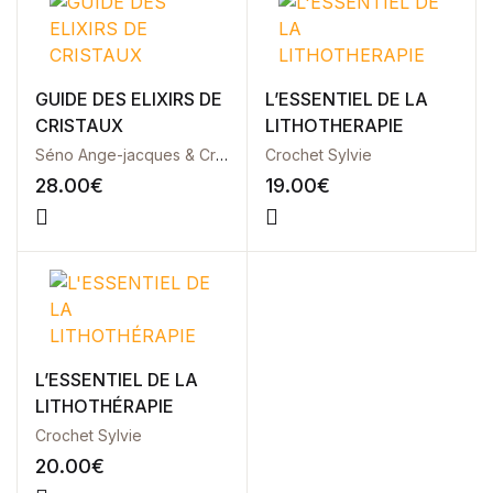
Blog
Others
Documentation
Starter
GUIDE DES ELIXIRS DE
L’ESSENTIEL DE LA
Accueil
CRISTAUX
LITHOTHERAPIE
Home v2
Séno Ange-jacques & Crochet Sylvie
Crochet Sylvie
Home v3
28.00
€
19.00
€
Home v4
Home v5
Home v6
Home v7
Home v8
Home v9
Home v10
Home v11
L’ESSENTIEL DE LA
Home v12
LITHOTHÉRAPIE
Home v13
Crochet Sylvie
Single Product v1
20.00
€
Single Product v2