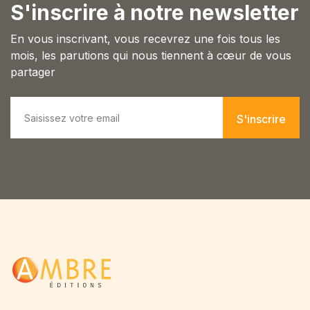
S'inscrire à notre newsletter
Blog v3
404
En vous inscrivant, vous recevrez une fois tous les
About Us
mois, les parutions qui nous tiennent à cœur de vous
Auteurs
partager
Coming Soon
Contact
E
FAQ
m
S'inscrire
a
Pricing Table
i
Terms and Conditions
l
*