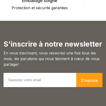
Emballage soigné
Single Product v3
Protection et sécurité garanties
P
Single Product v4
Single Product v5
Single Product v6
Single Product v7
Shop Cart
Shop Checkout
S'inscrire à notre newsletter
Shop My account
Shop List v1
En vous inscrivant, vous recevrez une fois tous les
Shop List v2
mois, les parutions qui nous tiennent à cœur de vous
Shop List v3
partager
Shop List v4
Shop List v5
E
Shop List v6
m
S'inscrire
Shop List v7
a
Shop List v8
i
l
Shop List v9
*
Blog v1
Blog v2