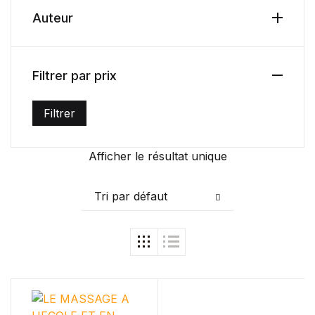
Auteur
Health, Fitness & Dieting
Créer un compte
History
Filtrer par prix
Romance
Filtrer
Prix min
Prix max
Sports & Outdoors
Afficher le résultat unique
Travel
Tri par défaut
Home Pages
Single Product
Shop Pages
Shop List