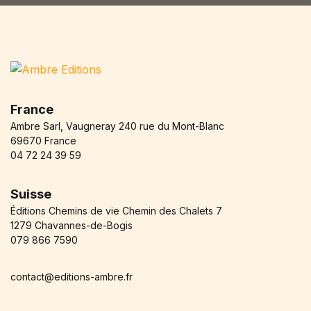
Blog v3
404
About Us
Auteurs
Coming Soon
Contact
France
FAQ
Ambre Sarl, Vaugneray 240 rue du Mont-Blanc
Pricing Table
69670 France
Terms and Conditions
04 72 24 39 59
Suisse
Éditions Chemins de vie Chemin des Chalets 7
1279 Chavannes-de-Bogis
079 866 7590
contact@editions-ambre.fr