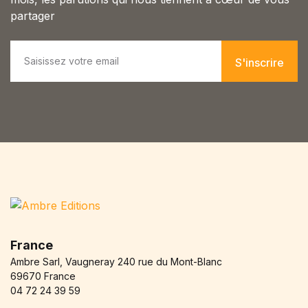
Blog v3
partager
404
About Us
E
m
Auteurs
S'inscrire
a
Coming Soon
i
Contact
l
*
FAQ
Pricing Table
Terms and Conditions
France
Ambre Sarl, Vaugneray 240 rue du Mont-Blanc
69670 France
04 72 24 39 59