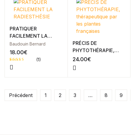
PRATIQUER
FACILEMENT LA
RADIESTHÉSIE
PRÉCIS DE
Baudouin Bernard
PHYTOTHÉRAPIE,
18.00
€
thérapeutique par les
24.00
€
(1)
plantes françaises
Noté
1
4.00
sur
5 basé
sur
notation
client
Précédent
1
2
3
…
8
9