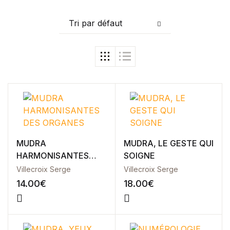
Blog
Others
Tri par défaut
Documentation
Starter
Accueil
Home v2
Home v3
Home v4
Home v5
Home v6
Home v7
Home v8
MUDRA
MUDRA, LE GESTE QUI
Home v9
HARMONISANTES
SOIGNE
Home v10
DES ORGANES
Villecroix Serge
Villecroix Serge
Home v11
14.00
€
18.00
€
Home v12
Home v13
Single Product v1
Single Product v2