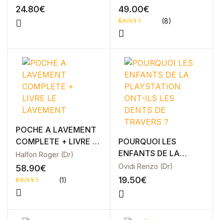
24.80
€
49.00
€
(8)
Noté
8
4.00
sur
5 basé
sur
notation
s client
POCHE A LAVEMENT
COMPLETE + LIVRE LE
POURQUOI LES
LAVEMENT
ENFANTS DE LA
Halfon Roger (Dr)
PLAYSTATION ONT-
Ovidi Renzo (Dr)
58.90
€
ILS LES DENTS DE
19.50
€
(1)
TRAVERS ?
Noté
1
5.00
sur 5 basé
sur
notation
client