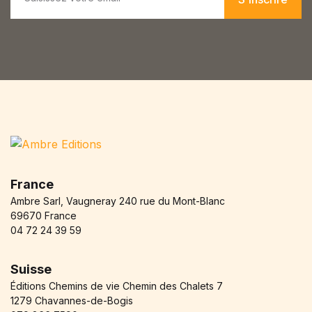
a
i
l
*
France
Ambre Sarl, Vaugneray 240 rue du Mont-Blanc
69670 France
04 72 24 39 59
Suisse
Éditions Chemins de vie Chemin des Chalets 7
1279 Chavannes-de-Bogis