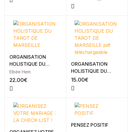
Blog v3
Noté
1
5.00
404
sur 5 basé
sur
About Us
notation
client
Auteurs
Coming Soon
Contact
FAQ
Pricing Table
ORGANISATION
Terms and Conditions
HOLISTIQUE DU
ORGANISATION
TAROT DE MARSEILLE
HOLISTIQUE DU
Elbée Hem
TAROT DE MARSEILLE
15.00
€
22.00
€
pdf téléchargeable
PENSEZ POSITIF
ORGANISEZ VOTRE