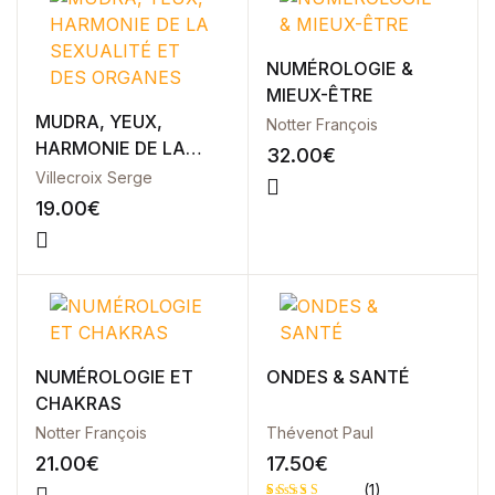
Single Product v3
Single Product v4
Single Product v5
NUMÉROLOGIE &
Single Product v6
MIEUX-ÊTRE
Single Product v7
MUDRA, YEUX,
Notter François
Shop Cart
HARMONIE DE LA
32.00
€
Shop Checkout
SEXUALITÉ ET DES
Villecroix Serge
Shop My account
ORGANES
19.00
€
Shop List v1
Shop List v2
Shop List v3
Shop List v4
Shop List v5
Shop List v6
NUMÉROLOGIE ET
ONDES & SANTÉ
Shop List v7
CHAKRAS
Shop List v8
Notter François
Thévenot Paul
Shop List v9
Blog v1
21.00
€
17.50
€
Blog v2
(1)