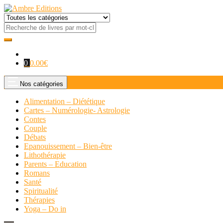
0
0.00
€
Nos catégories
Alimentation – Diététique
Cartes – Numérologie- Astrologie
Contes
Couple
Débats
Epanouissement – Bien-être
Lithothérapie
Parents – Education
Romans
Santé
Spiritualité
Thérapies
Yoga – Do in