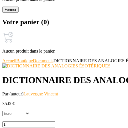
Fermer
Votre panier (0)
Aucun produit dans le panier.
Accueil
Boutique
Documents
DICTIONNAIRE DES ANALOGIES 
DICTIONNAIRE DES ANALO
Par (auteur)
Lauvergne Vincent
35.00
€
quantité