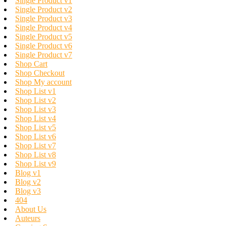
Single Product v1
Single Product v2
Single Product v3
Single Product v4
Single Product v5
Single Product v6
Single Product v7
Shop Cart
Shop Checkout
Shop My account
Shop List v1
Shop List v2
Shop List v3
Shop List v4
Shop List v5
Shop List v6
Shop List v7
Shop List v8
Shop List v9
Blog v1
Blog v2
Blog v3
404
About Us
Auteurs