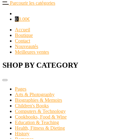
Parcourir les catégories
0
0.00
€
Accueil
Boutique
Contact
Nouveautés
Meilleures ventes
SHOP BY CATEGORY
Pages
Arts & Photography
Biographies & Memoirs
Children's Books
Computers & Technology
Cookbooks, Food & Wine
Education & Teaching
Health, Fitness & Dieting
History