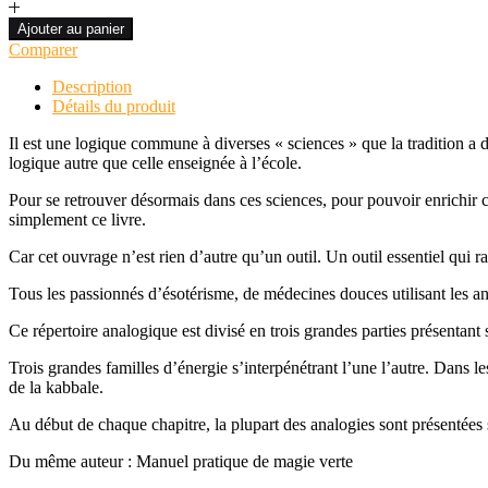
de
DICTIONNAIRE
Ajouter au panier
DES
Comparer
ANALOGIES
ÉSOTÉRIQUES
Description
Détails du produit
Il est une logique commune à diverses « sciences » que la tradition a 
logique autre que celle enseignée à l’école.
Pour se retrouver désormais dans ces sciences, pour pouvoir enrichir 
simplement ce livre.
Car cet ouvrage n’est rien d’autre qu’un outil. Un outil essentiel qui 
Tous les passionnés d’ésotérisme, de médecines douces utilisant les ana
Ce répertoire analogique est divisé en trois grandes parties présentant
Trois grandes familles d’énergie s’interpénétrant l’une l’autre. Dans l
de la kabbale.
Au début de chaque chapitre, la plupart des analogies sont présentées 
Du même auteur : Manuel pratique de magie verte