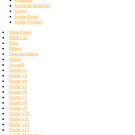
Romance
Sports & Outdoors
Travel
Home Pages
Single Product
Shop Pages
Shop List
Blog
Others
Documentation
Starter
Accueil
Home v2
Home v3
Home v4
Home v5
Home v6
Home v7
Home v8
Home v9
Home v10
Home v11
Home v12
Home v13